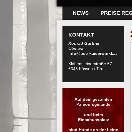
NEWS
PREISE RE
KONTAKT
Konrad Gurtner
Obmann
info@bsc-kaiserwinkl.at
Klobensteinerstraße 67
6345 Kössen / Tirol
Auf dem gesamten
Parcoursgelände
und beim
Einschussplatz
sind Hunde an der Leine