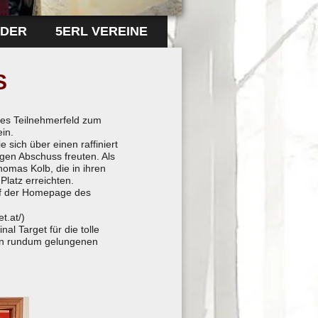
LDER
5ERL VEREINE
S
ßes Teilnehmerfeld zum
in.
 sich über einen raffiniert
gen Abschuss freuten. Als
homas Kolb, die in ihren
latz erreichten.
auf der Homepage des
t.at/)
l Target für die tolle
nen rundum gelungenen