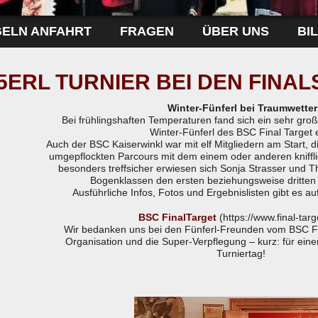
GELN ANFAHRT
FRAGEN
ÜBER UNS
BI
5ERL TURNIER BEI DEN FINAL
Winter-Fünferl bei Traumwetter
Bei frühlingshaften Temperaturen fand sich ein sehr gro
Winter-Fünferl des BSC Final Target e
Auch der BSC Kaiserwinkl war mit elf Mitgliedern am Start, die
umgepflockten Parcours mit dem einem oder anderen kniffli
besonders treffsicher erwiesen sich Sonja Strasser und T
Bogenklassen den ersten beziehungsweise dritten P
Ausführliche Infos, Fotos und Ergebnislisten gibt es 
BSC FinalTarget
(https://www.final-targe
Wir bedanken uns bei den Fünferl-Freunden vom BSC Fina
Organisation und die Super-Verpflegung – kurz: für ei
Turniertag!