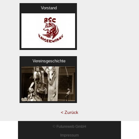
Vorstand
Vereinsgeschichte
< Zurück
©
Futureweb GmbH
Impressum