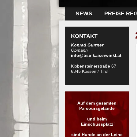
NEWS
PREISE RE
KONTAKT
Konrad Gurtner
Obmann
info@bsc-kaiserwinkl.at
Klobensteinerstraße 67
6345 Kössen / Tirol
Auf dem gesamten
Parcoursgelände
und beim
Einschussplatz
sind Hunde an der Leine