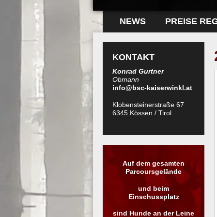
NEWS
PREISE RE
KONTAKT
Konrad Gurtner
Obmann
info@bsc-kaiserwinkl.at
Klobensteinerstraße 67
6345 Kössen / Tirol
Auf dem gesamten
Parcoursgelände
und beim
Einschussplatz
sind Hunde an der Leine