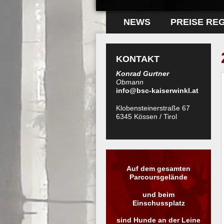
NEWS
PREISE RE
KONTAKT
Konrad Gurtner
Obmann
info@bsc-kaiserwinkl.at
Klobensteinerstraße 67
6345 Kössen / Tirol
Auf dem gesamten
Parcoursgelände
und beim
Einschussplatz
sind Hunde an der Leine