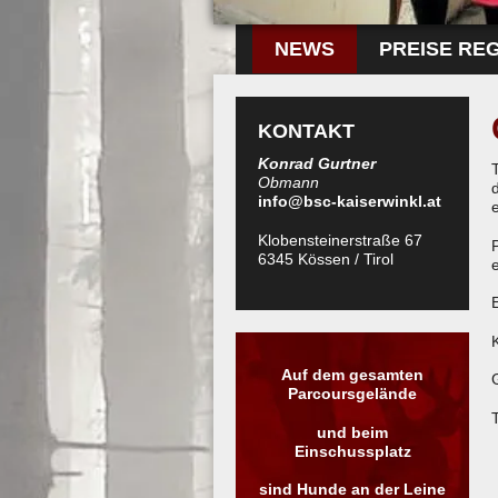
NEWS
PREISE RE
KONTAKT
Konrad Gurtner
Obmann
info@bsc-kaiserwinkl.at
Klobensteinerstraße 67
6345 Kössen / Tirol
Auf dem gesamten
Parcoursgelände
und beim
Einschussplatz
sind Hunde an der Leine