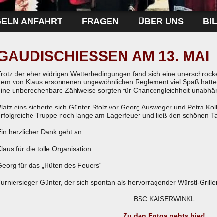
GELN ANFAHRT
FRAGEN
ÜBER UNS
BI
GAUDISCHIESSEN AM 13. MAI
Trotz der eher widrigen Wetterbedingungen fand sich eine unerschrocke
dem von Klaus ersonnenen ungewöhnlichen Reglement viel Spaß hatte
eine unberechenbare Zählweise sorgten für Chancengleichheit unabhän
Platz eins sicherte sich Günter Stolz vor Georg Ausweger und Petra Ko
erfolgreiche Truppe noch lange am Lagerfeuer und ließ den schönen T
Ein herzlicher Dank geht an
Klaus für die tolle Organisation
Georg für das „Hüten des Feuers“
Turniersieger Günter, der sich spontan als hervorragender Würstl-Grille
BSC KAISERWINKL
Zu den Fotos gehts hier!