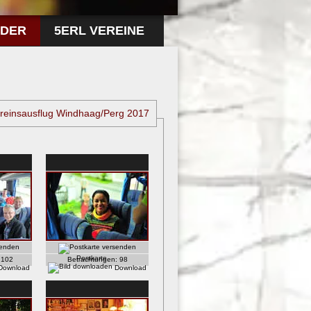
LDER
5ERL VEREINE
reinsausflug Windhaag/Perg 2017
Postkarte
:
102
Betrachtungen:
98
Download
Download