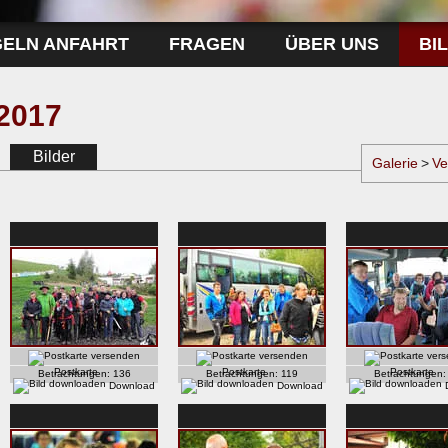
GELN ANFAHRT
FRAGEN
ÜBER UNS
BI
2017
Bilder
Galerie
>
Ve
Postkarte
Postkarte
Postkarte
Betrachtungen:
136
Betrachtungen:
119
Betrachtungen
Download
Download