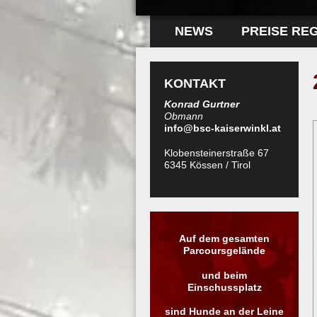
NEWS
PREISE RE
KONTAKT
Konrad Gurtner
Obmann
info@bsc-kaiserwinkl.at
Klobensteinerstraße 67
6345 Kössen / Tirol
Auf dem gesamten
Parcoursgelände
und beim
Einschussplatz
sind Hunde an der Leine