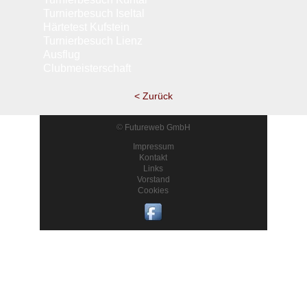
Turnierbesuch Iseltal
Härtetest Kufstein
Turnierbesuch Lienz
Ausflug
Clubmeisterschaft
< Zurück
©
Futureweb GmbH
Impressum
Kontakt
Links
Vorstand
Cookies