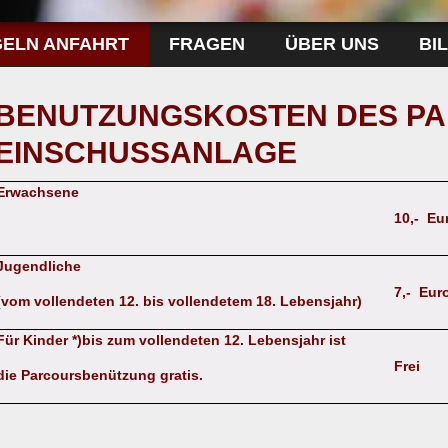
GELN ANFAHRT
FRAGEN
ÜBER UNS
BI
BENUTZUNGSKOSTEN DES PA
EINSCHUSSANLAGE
Erwachsene
10,- Eu
Jugendliche
7,- Eur
(vom vollendeten 12. bis vollendetem 18. Lebensjahr)
Für Kinder *)bis zum vollendeten 12. Lebensjahr ist
Frei
die Parcoursbenützung gratis.