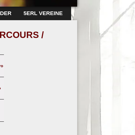
LDER
5ERL VEREINE
RCOURS /
ro
o