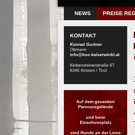
NEWS
PREISE RE
KONTAKT
Konrad Gurtner
Obmann
info@bsc-kaiserwinkl.at
Klobensteinerstraße 67
6345 Kössen / Tirol
Auf dem gesamten
Parcoursgelände
und beim
Einschussplatz
sind Hunde an der Leine